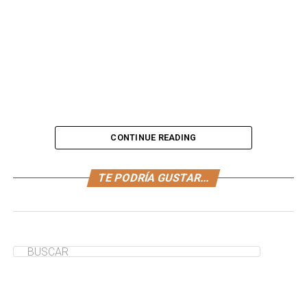
CONTINUE READING
¿A tu pequeño le encanta el arroz? Engríelo con arroz
TE PODRÍA GUSTAR...
blanco con tomate, un plato delicioso que bien puedes
incluirlo en tus
recetas infantiles
de arroz.
¿Te ha servido de ayuda?
Sí
No