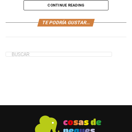
CONTINUE READING
Te enseñamos a preparar un delicioso caldo de ternera
TE PODRÍA GUSTAR...
para bebés, que se convertirá en uno de sus platos
predilectos en poco tiempo.
¿Te ha servido de ayuda?
Sí
No