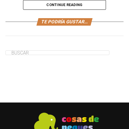
CONTINUE READING
¿Buscas postres para niños fáciles de hacer? Qué tal si
TE PODRÍA GUSTAR...
preparas un remolino de yogur. Una receta sencilla y
súper deliciosa.
¿Te ha servido de ayuda?
Sí
No