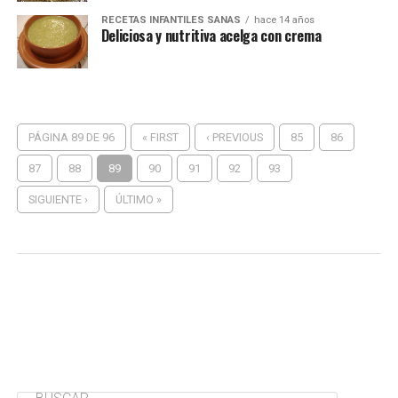
RECETAS INFANTILES SANAS
hace 14 años
Deliciosa y nutritiva acelga con crema
PÁGINA 89 DE 96
« FIRST
‹ PREVIOUS
85
86
87
88
89
90
91
92
93
SIGUIENTE ›
ÚLTIMO »