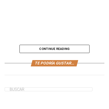
CONTINUE READING
Por su fácil tiempo de preparación y su delicioso sabor,
TE PODRÍA GUSTAR...
estas
deliciosas alitas de pollo al vino
serán parte de
tus
recetas infantiles
fáciles.
¿Te ha servido de ayuda?
Sí
No