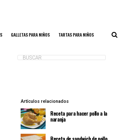
S
GALLETAS PARA NIÑOS
TARTAS PARA NIÑOS
Artículos relacionados
Receta para hacer pollo a la
naranja
Receta de sandwich de pollo