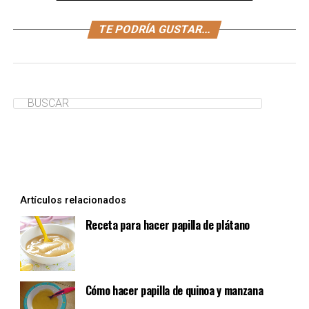
La sandía, el mango y el plátano son frutas que tienen
TE PODRÍA GUSTAR...
un gran valor energético. Hazlas parte de la
alimentación del niño con esta deliciosa y práctica
papilla.
¿Te ha servido de ayuda?
Sí
No
Artículos relacionados
Receta para hacer papilla de plátano
Cómo hacer papilla de quinoa y manzana