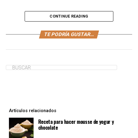
CONTINUE READING
Mima a tu niño con esta deliciosa receta: mousse de
TE PODRÍA GUSTAR...
chirimoya. Su preparación no es complicada y a tu niño
le encantará probarlo.
¿Te ha servido de ayuda?
Sí
No
Artículos relacionados
Receta para hacer mousse de yogur y
chocolate