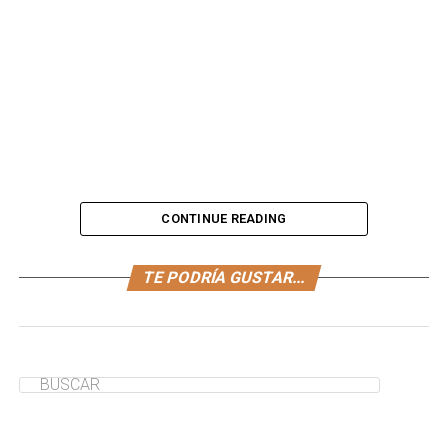
CONTINUE READING
¿Buscas
recetas de cupcakes
para tu fiesta de
TE PODRÍA GUSTAR...
Halloween
? Prueba a hacer estas
cupcakes de Oreo
con
forma de fantasma. Es una
receta de Halloween
fácil,
rápida y original perfecta para los peques.