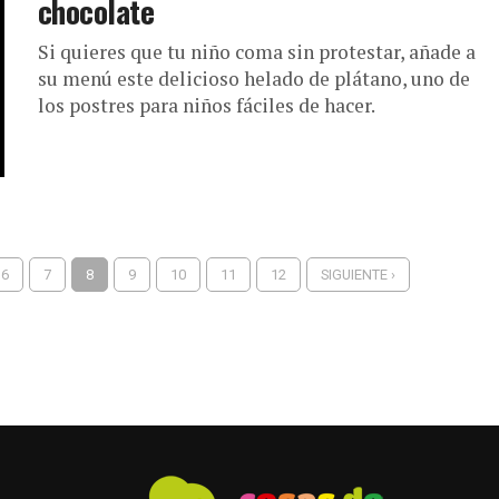
chocolate
Si quieres que tu niño coma sin protestar, añade a
su menú este delicioso helado de plátano, uno de
los postres para niños fáciles de hacer.
6
7
8
9
10
11
12
SIGUIENTE ›