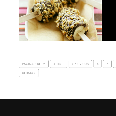
PÁGINA 8 DE 96
« FIRST
‹ PREVIOUS
4
5
ÚLTIMO »