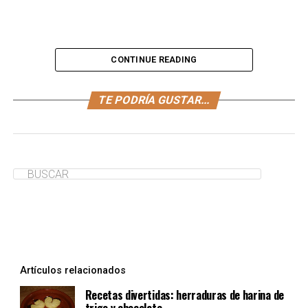
CONTINUE READING
Mira estos ratones hechos con huevos. ¿Curiosos,
TE PODRÍA GUSTAR...
verdad? Puedes servirlos junto a las ensaladas de tu
niño. ¡Aquí la receta!
¿Te ha servido de ayuda?
Sí
No
Artículos relacionados
Recetas divertidas: herraduras de harina de