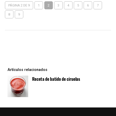
PÁGINA 2 DE 9
1
2
3
4
5
6
7
8
9
Artículos relacionados
Receta de batido de ciruelas