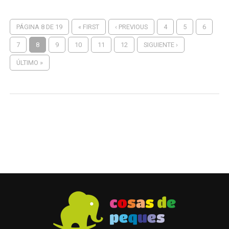
PÁGINA 8 DE 19
« FIRST
‹ PREVIOUS
4
5
6
7
8
9
10
11
12
SIGUIENTE ›
ÚLTIMO »