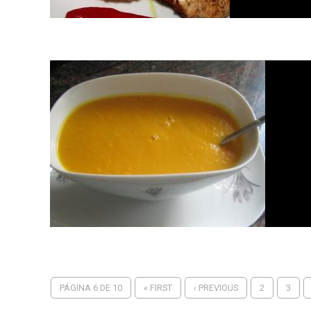
PÁGINA 6 DE 10
« FIRST
‹ PREVIOUS
2
3