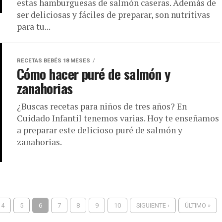
estas hamburguesas de salmón caseras. Además de
ser deliciosas y fáciles de preparar, son nutritivas
para tu...
RECETAS BEBÉS 18 MESES
Cómo hacer puré de salmón y
zanahorias
¿Buscas recetas para niños de tres años? En
Cuidado Infantil tenemos varias. Hoy te enseñamos
a preparar este delicioso puré de salmón y
zanahorias.
4
5
6
7
8
9
10
SIGUIENTE ›
ÚLTIMO »