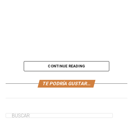
CONTINUE READING
El consumo de
plátano, manzana, naranja y pera
TE PODRÍA GUSTAR...
ayudarán a tu bebé a adaptarse a su nueva etapa
de
comer alimentos sólidos. Por ello, te enseñamos a
preparar un práctica
receta
de papilla multifrutas.
¿Te ha servido de ayuda?