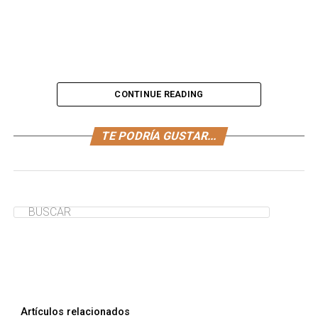
CONTINUE READING
Un quiché de albóndigas de atún es un sabroso plato
TE PODRÍA GUSTAR...
para que los niños coman algo agradable, rápido y muy
saludable.
¿Te ha servido de ayuda?
Sí
No
Artículos relacionados