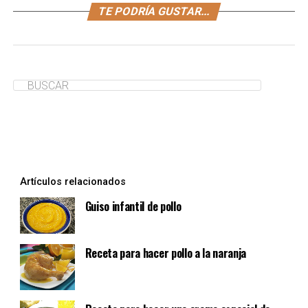
Prepara este nutritivo y delicioso guiso de pallares. Es
TE PODRÍA GUSTAR...
un plato perfecto para la comida de tu niño, ¡aquí la
receta!
¿Te ha servido de ayuda?
Sí
No
Artículos relacionados
Guiso infantil de pollo
Receta para hacer pollo a la naranja