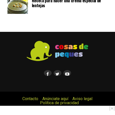
Receta para hacer una crema especial de
lentejas
Contacto
Anúnciate aquí
Aviso legal
Política de privacidad
© Cosas de Peques. Todos los derechos reservados.
|
×
|
Copyright © 2017 Cosas de Peques