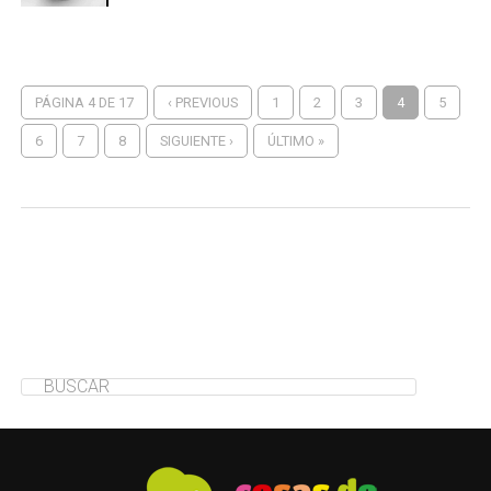
PÁGINA 4 DE 17
‹ PREVIOUS
1
2
3
4
5
6
7
8
SIGUIENTE ›
ÚLTIMO »