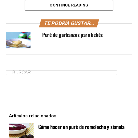
CONTINUE READING
El puré de guisantes es una excelente opción para los
TE PODRÍA GUSTAR...
peques, ya que no solo es un plato delicioso, sino que
Puré de garbanzos para bebés
también tiene un alto contenido nutricional.
Fuente: www.pequerecetas.com
¿Te ha servido de ayuda?
Sí
No
Artículos relacionados
Cómo hacer un puré de remolacha y sémola